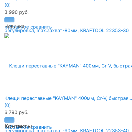
(0)
3 990 руб.
Новинка!
избранное
сравнить
Клещи переставные "KAYMAN" 400мм, Cr-V, быстрая...
(0)
6 790 руб.
Контакты
избранное
сравнить