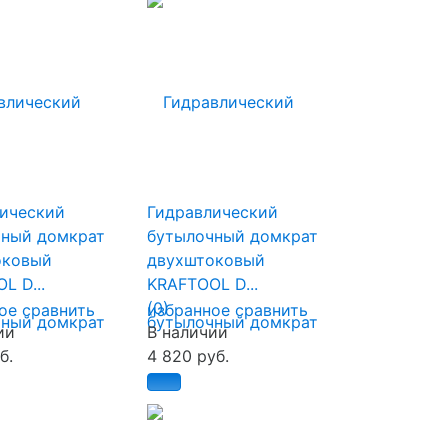
ический
Гидравлический
ный домкрат
бутылочный домкрат
оковый
двухштоковый
L D...
KRAFTOOL D...
(0)
ое
сравнить
избранное
сравнить
ии
В наличии
б.
4 820 руб.