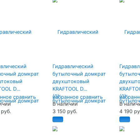
авлический
Гидравлический
Гидравл
лочный домкрат
бутылочный домкрат
бутылоч
штоковый
двухштоковый
двухшт
OOL D...
KRAFTOOL D...
KRAFTOO
(0)
(0)
анное
сравнить
избранное
сравнить
избранн
ичии
В наличии
В налич
 руб.
3 150 руб.
4 190 ру