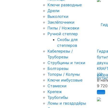
Ключи разводные
Дрели
Выколотки
Заклёпочники
Пилы / Ножовки
Ручной степлер
Скобы для
степлеров
Кабелерезы /
Гидр
Труборезы
буты
Струбцины и тиски
двух
Болторезы
KRAFT
Топоры / Колуны
(0)
избр
Ключи имбусовые
В нал
Стамески
9 720
Крепеж
Трубогибы
Ломы и гвоздодёры