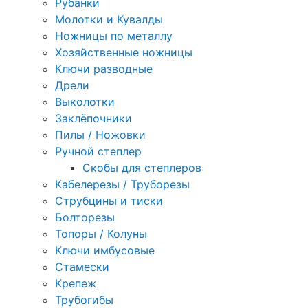
Рубанки
Молотки и Кувалды
Ножницы по металлу
Хозяйственные ножницы
Ключи разводные
Дрели
Выколотки
Заклёпочники
Пилы / Ножовки
Ручной степлер
Скобы для степлеров
Кабелерезы / Труборезы
Струбцины и тиски
Болторезы
Топоры / Колуны
Ключи имбусовые
Стамески
Крепеж
Трубогибы