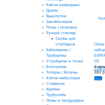
Ключи разводные
Дрели
Выколотки
Заклёпочники
Пилы / Ножовки
Ручной степлер
Скобы для
степлеров
Пилы
Кабелерезы /
набо
Труборезы
EXPE
Струбцины и тиски
(0)
Болторезы
В нал
избр
Топоры / Колуны
680 р
Ключи имбусовые
Стамески
Крепеж
Трубогибы
Ломы и гвоздодёры