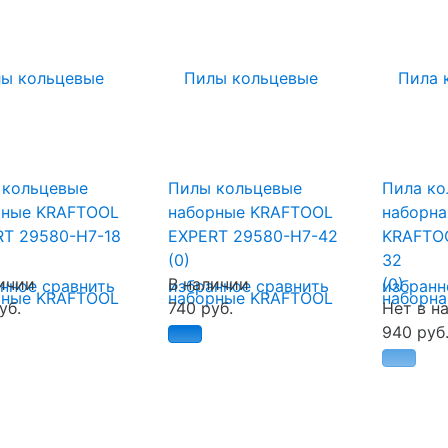
 кольцевые
Пилы кольцевые
Пила ко
рные KRAFTOOL
наборные KRAFTOOL
наборна
RT 29580-H7-18
EXPERT 29580-H7-42
KRAFTO
(0)
32
ичии
В наличии
(0)
анное
сравнить
избранное
сравнить
избранн
уб.
740 руб.
Нет в н
940 руб