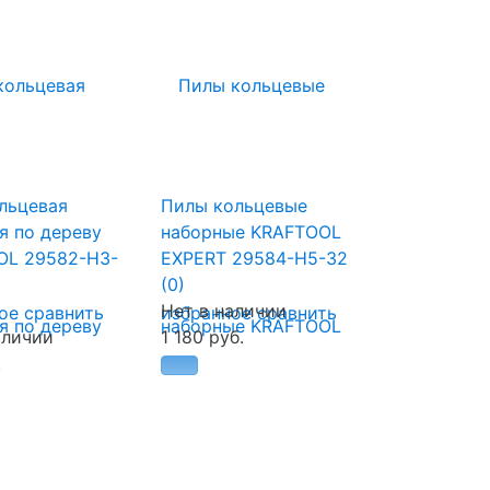
льцевая
Пилы кольцевые
я по дереву
наборные KRAFTOOL
OL 29582-H3-
EXPERT 29584-H5-32
(0)
Нет в наличии
ое
сравнить
избранное
сравнить
аличии
1 180 руб.
.