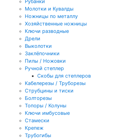
Рубанки
Молотки и Кувалды
Ножницы по металлу
Хозяйственные ножницы
Ключи разводные
Дрели
Выколотки
Заклёпочники
Пилы / Ножовки
Ручной степлер
Скобы для степлеров
Кабелерезы / Труборезы
Струбцины и тиски
Болторезы
Топоры / Колуны
Ключи имбусовые
Стамески
Крепеж
Трубогибы