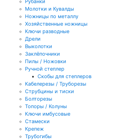
Рубанки
Молотки и Кувалды
Ножницы по металлу
Хозяйственные ножницы
Ключи разводные
Дрели
Выколотки
Заклёпочники
Пилы / Ножовки
Ручной степлер
Скобы для степлеров
Кабелерезы / Труборезы
Струбцины и тиски
Болторезы
Топоры / Колуны
Ключи имбусовые
Стамески
Крепеж
Трубогибы