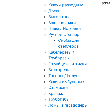
Нажми
Ключи разводные
Дрели
Выколотки
Заклёпочники
Пилы / Ножовки
Ручной степлер
Скобы для
степлеров
Кабелерезы /
Труборезы
Струбцины и тиски
Болторезы
Топоры / Колуны
Ключи имбусовые
Стамески
Крепеж
Трубогибы
Ломы и гвоздодёры