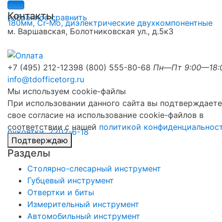
Контакты
избранное
сравнить
м. Варшавская, Болотниковская ул., д.5к3
+7 (495) 212-1239
8 (800) 555-80-68
Пн—Пт 9:00—18:
info@tdofficetorg.ru
Мы используем cookie-файлы
При использовании данного сайта вы подтверждаете
свое согласие на использование cookie-файлов в
соответствии с нашей
политикой конфиденциальнос
Подтверждаю
Разделы
Столярно-слесарный инструмент
Губцевый инструмент
Отвертки и биты
Измерительный инструмент
Автомобильный инструмент