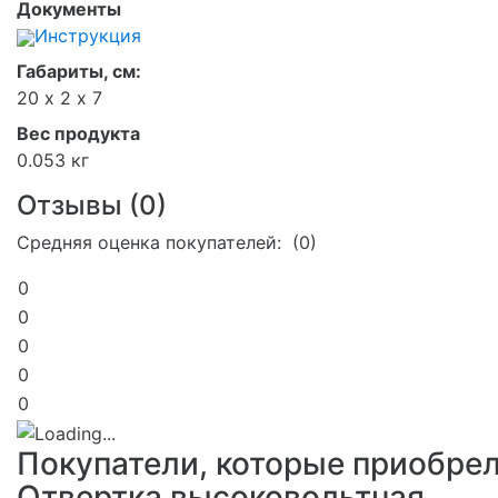
Документы
Инструкция
Габариты, см:
20 х 2 х 7
Вес продукта
0.053 кг
Отзывы (
0
)
Средняя оценка покупателей: (0)
0
0
0
0
0
Покупатели, которые приобре
Отвертка высоковольтная