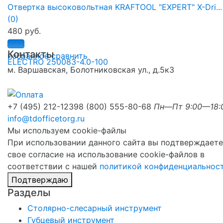
Отвертка высоковольтная KRAFTOOL "EXPERT" X-Dri...
(0)
480 руб.
Контакты
избранное
сравнить
м. Варшавская, Болотниковская ул., д.5к3
+7 (495) 212-1239
8 (800) 555-80-68
Пн—Пт 9:00—18:
info@tdofficetorg.ru
Мы используем cookie-файлы
При использовании данного сайта вы подтверждаете
свое согласие на использование cookie-файлов в
соответствии с нашей
политикой конфиденциальнос
Подтверждаю
Разделы
Столярно-слесарный инструмент
Губцевый инструмент