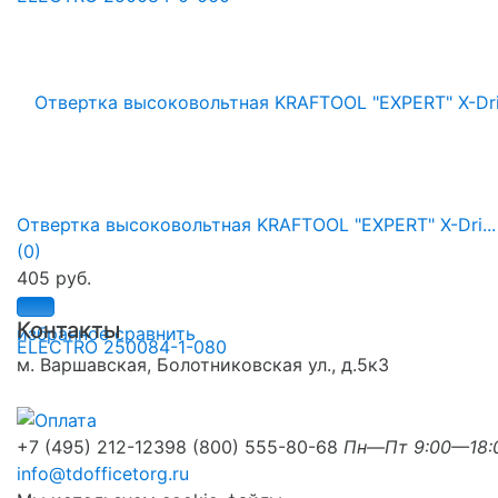
Отвертка высоковольтная KRAFTOOL "EXPERT" X-Dri...
(0)
405 руб.
Контакты
избранное
сравнить
м. Варшавская, Болотниковская ул., д.5к3
+7 (495) 212-1239
8 (800) 555-80-68
Пн—Пт 9:00—18:
info@tdofficetorg.ru