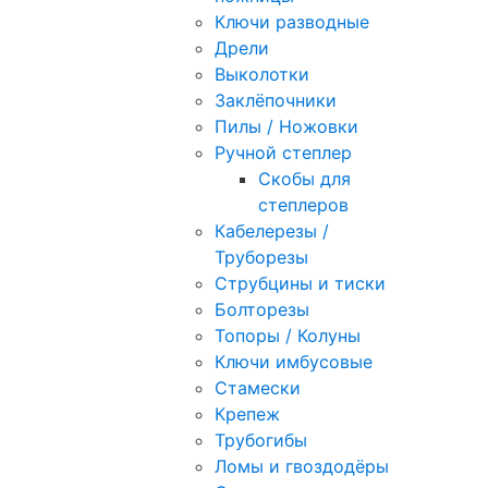
Ключи разводные
Дрели
Выколотки
Заклёпочники
Пилы / Ножовки
Ручной степлер
Скобы для
степлеров
Кабелерезы /
Труборезы
Струбцины и тиски
Болторезы
Топоры / Колуны
Ключи имбусовые
Стамески
Крепеж
Трубогибы
Ломы и гвоздодёры