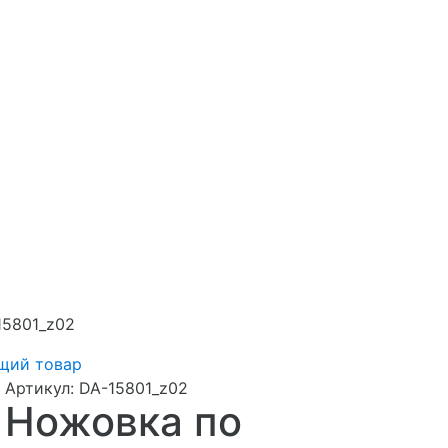
15801_z02
щий товар
Артикул:
DA-15801_z02
Ножовка по