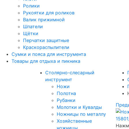
Ролики
Рукоятки для роликов
Валик прижимной
Шпатели
Щётки
Перчатки защитные
Краскораспылители
Сумки и пояса для инструмента
Товары для отдыха и пикника
Столярно-слесарный
инструмент
Ножи
Полотна
Рубанки
Пред
Молотки и Кувалды
Ножницы по металлу
Хозяйственные
Нажми
ножницы