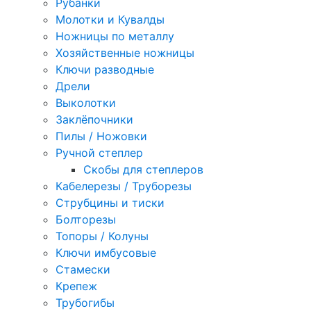
Рубанки
Молотки и Кувалды
Ножницы по металлу
Хозяйственные ножницы
Ключи разводные
Дрели
Выколотки
Заклёпочники
Пилы / Ножовки
Ручной степлер
Скобы для степлеров
Кабелерезы / Труборезы
Струбцины и тиски
Болторезы
Топоры / Колуны
Ключи имбусовые
Стамески
Крепеж
Трубогибы