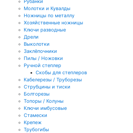
Рубанки
Молотки и Кувалды
Ножницы по металлу
Хозяйственные ножницы
Ключи разводные
Дрели
Выколотки
Заклёпочники
Пилы / Ножовки
Ручной степлер
Скобы для степлеров
Кабелерезы / Труборезы
Струбцины и тиски
Болторезы
Топоры / Колуны
Ключи имбусовые
Стамески
Крепеж
Трубогибы