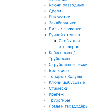
Ключи разводные
Дрели
Выколотки
Заклёпочники
Пилы / Ножовки
Ручной степлер
Скобы для
степлеров
Кабелерезы /
Труборезы
Струбцины и тиски
Болторезы
Топоры / Колуны
Ключи имбусовые
Стамески
Крепеж
Трубогибы
Ломы и гвоздодёры