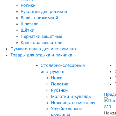
Ролики
Рукоятки для роликов
Валик прижимной
Шпатели
Щётки
Перчатки защитные
Краскораспылители
Сумки и пояса для инструмента
Товары для отдыха и пикника
Столярно-слесарный
инструмент
Ножи
Полотна
Рубанки
Пред
Молотки и Кувалды
Ножницы по металлу
Хозяйственные
Нажми
ножницы