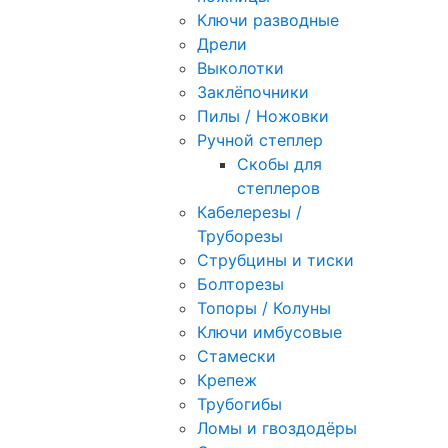
Ключи разводные
Дрели
Выколотки
Заклёпочники
Пилы / Ножовки
Ручной степлер
Скобы для
степлеров
Кабелерезы /
Труборезы
Струбцины и тиски
Болторезы
Топоры / Колуны
Ключи имбусовые
Стамески
Крепеж
Трубогибы
Ломы и гвоздодёры