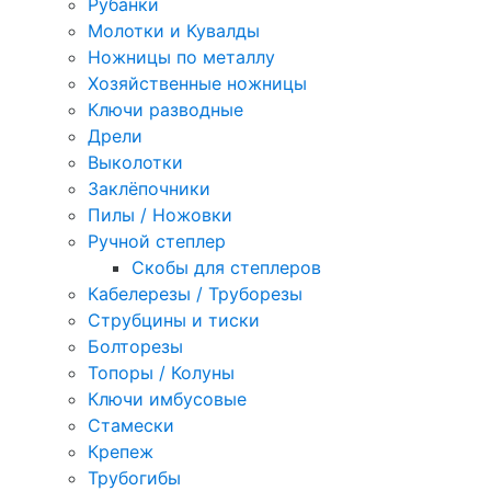
Рубанки
Молотки и Кувалды
Ножницы по металлу
Хозяйственные ножницы
Ключи разводные
Дрели
Выколотки
Заклёпочники
Пилы / Ножовки
Ручной степлер
Скобы для степлеров
Кабелерезы / Труборезы
Струбцины и тиски
Болторезы
Топоры / Колуны
Ключи имбусовые
Стамески
Крепеж
Трубогибы