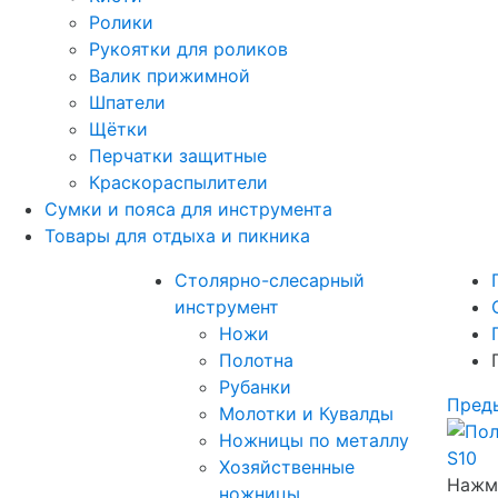
Ролики
Рукоятки для роликов
Валик прижимной
Шпатели
Щётки
Перчатки защитные
Краскораспылители
Сумки и пояса для инструмента
Товары для отдыха и пикника
Столярно-слесарный
инструмент
Ножи
Полотна
Рубанки
Пред
Молотки и Кувалды
Ножницы по металлу
Хозяйственные
Нажми
ножницы