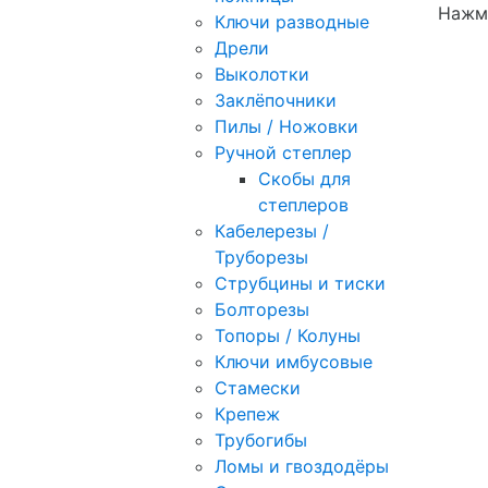
Нажми
Ключи разводные
Дрели
Выколотки
Заклёпочники
Пилы / Ножовки
Ручной степлер
Скобы для
степлеров
Кабелерезы /
Труборезы
Струбцины и тиски
Болторезы
Топоры / Колуны
Ключи имбусовые
Стамески
Крепеж
Трубогибы
Ломы и гвоздодёры