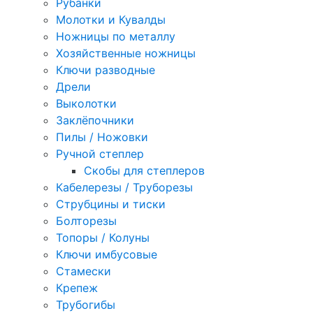
Рубанки
Молотки и Кувалды
Ножницы по металлу
Хозяйственные ножницы
Ключи разводные
Дрели
Выколотки
Заклёпочники
Пилы / Ножовки
Ручной степлер
Скобы для степлеров
Кабелерезы / Труборезы
Струбцины и тиски
Болторезы
Топоры / Колуны
Ключи имбусовые
Стамески
Крепеж
Трубогибы