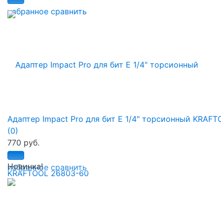
избранное
сравнить
Адаптер Impact Pro для бит E 1/4" торсионный KRAFTO
(0)
770 руб.
Новинка!
избранное
сравнить