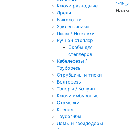
Ключи разводные
Нажми
Дрели
Выколотки
Заклёпочники
Пилы / Ножовки
Ручной степлер
Скобы для
степлеров
Кабелерезы /
Труборезы
Струбцины и тиски
Болторезы
Топоры / Колуны
Ключи имбусовые
Стамески
Крепеж
Трубогибы
Ломы и гвоздодёры