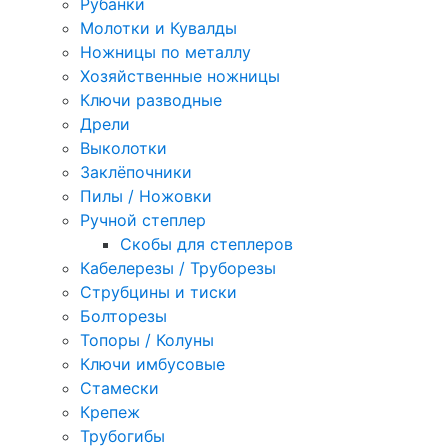
Рубанки
Молотки и Кувалды
Ножницы по металлу
Хозяйственные ножницы
Ключи разводные
Дрели
Выколотки
Заклёпочники
Пилы / Ножовки
Ручной степлер
Скобы для степлеров
Кабелерезы / Труборезы
Струбцины и тиски
Болторезы
Топоры / Колуны
Ключи имбусовые
Стамески
Крепеж
Трубогибы