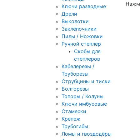
Нажми
Ключи разводные
Дрели
Выколотки
Заклёпочники
Пилы / Ножовки
Ручной степлер
Скобы для
степлеров
Кабелерезы /
Труборезы
Струбцины и тиски
Болторезы
Топоры / Колуны
Ключи имбусовые
Стамески
Крепеж
Трубогибы
Ломы и гвоздодёры