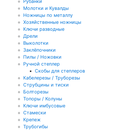
Рубанки
Молотки и Кувалды
Ножницы по металлу
Хозяйственные ножницы
Ключи разводные
Дрели
Выколотки
Заклёпочники
Пилы / Ножовки
Ручной степлер
Скобы для степлеров
Кабелерезы / Труборезы
Струбцины и тиски
Болторезы
Топоры / Колуны
Ключи имбусовые
Стамески
Крепеж
Трубогибы