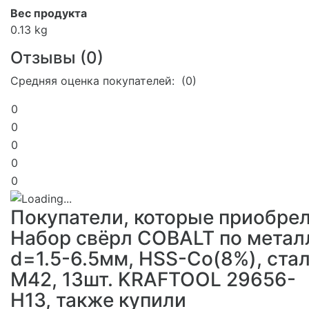
Вес продукта
0.13 kg
Отзывы (
0
)
Средняя оценка покупателей: (0)
0
0
0
0
0
Покупатели, которые приобре
Набор свёрл COBALT по метал
d=1.5-6.5мм, HSS-Co(8%), ста
М42, 13шт. KRAFTOOL 29656-
H13, также купили