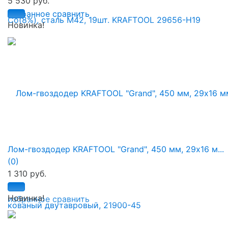
5 530 руб.
избранное
сравнить
Новинка!
Лом-гвоздодер KRAFTOOL "Grand", 450 мм, 29х16 м...
(0)
1 310 руб.
Новинка!
избранное
сравнить