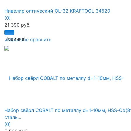
Нивелир оптический OL-32 KRAFTOOL 34520
(0)
21 390 руб.
Новинка!
избранное
сравнить
Набор свёрл COBALT по металлу d=1-10мм, HSS-Co(8
сталь...
(0)