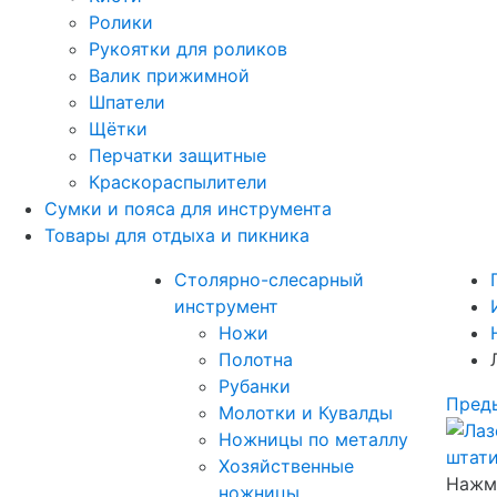
Ролики
Рукоятки для роликов
Валик прижимной
Шпатели
Щётки
Перчатки защитные
Краскораспылители
Сумки и пояса для инструмента
Товары для отдыха и пикника
Столярно-слесарный
инструмент
Ножи
Полотна
Рубанки
Пред
Молотки и Кувалды
Ножницы по металлу
Хозяйственные
Нажми
ножницы