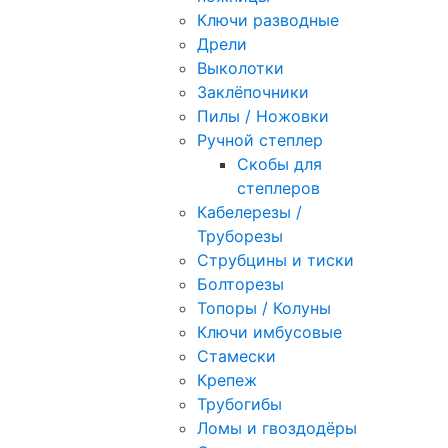
Ключи разводные
Дрели
Выколотки
Заклёпочники
Пилы / Ножовки
Ручной степлер
Скобы для
степлеров
Кабелерезы /
Труборезы
Струбцины и тиски
Болторезы
Топоры / Колуны
Ключи имбусовые
Стамески
Крепеж
Трубогибы
Ломы и гвоздодёры