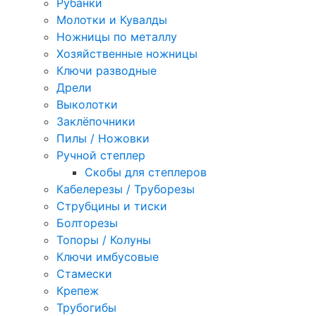
Рубанки
Молотки и Кувалды
Ножницы по металлу
Хозяйственные ножницы
Ключи разводные
Дрели
Выколотки
Заклёпочники
Пилы / Ножовки
Ручной степлер
Скобы для степлеров
Кабелерезы / Труборезы
Струбцины и тиски
Болторезы
Топоры / Колуны
Ключи имбусовые
Стамески
Крепеж
Трубогибы