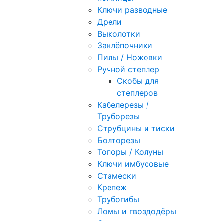
Ключи разводные
Дрели
Выколотки
Заклёпочники
Пилы / Ножовки
Ручной степлер
Скобы для
степлеров
Кабелерезы /
Труборезы
Струбцины и тиски
Болторезы
Топоры / Колуны
Ключи имбусовые
Стамески
Крепеж
Трубогибы
Ломы и гвоздодёры