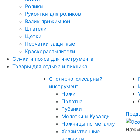
Ролики
Рукоятки для роликов
Валик прижимной
Шпатели
Щётки
Перчатки защитные
Краскораспылители
Сумки и пояса для инструмента
Товары для отдыха и пикника
Столярно-слесарный
инструмент
Ножи
Полотна
Рубанки
Пред
Молотки и Кувалды
Ножницы по металлу
Нажми
Хозяйственные
ножницы