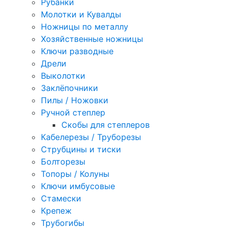
Рубанки
Молотки и Кувалды
Ножницы по металлу
Хозяйственные ножницы
Ключи разводные
Дрели
Выколотки
Заклёпочники
Пилы / Ножовки
Ручной степлер
Скобы для степлеров
Кабелерезы / Труборезы
Струбцины и тиски
Болторезы
Топоры / Колуны
Ключи имбусовые
Стамески
Крепеж
Трубогибы