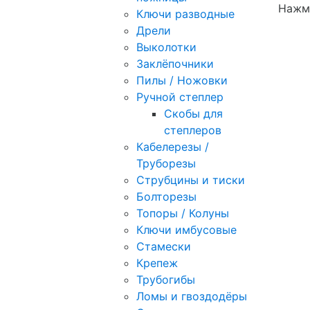
Нажми
Ключи разводные
Дрели
Выколотки
Заклёпочники
Пилы / Ножовки
Ручной степлер
Скобы для
степлеров
Кабелерезы /
Труборезы
Струбцины и тиски
Болторезы
Топоры / Колуны
Ключи имбусовые
Стамески
Крепеж
Трубогибы
Ломы и гвоздодёры