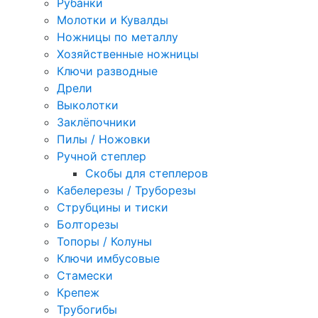
Рубанки
Молотки и Кувалды
Ножницы по металлу
Хозяйственные ножницы
Ключи разводные
Дрели
Выколотки
Заклёпочники
Пилы / Ножовки
Ручной степлер
Скобы для степлеров
Кабелерезы / Труборезы
Струбцины и тиски
Болторезы
Топоры / Колуны
Ключи имбусовые
Стамески
Крепеж
Трубогибы