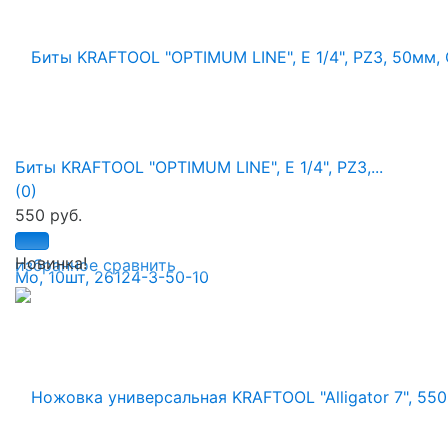
Биты KRAFTOOL "OPTIMUM LINE", E 1/4", PZ3,...
(0)
550 руб.
Новинка!
избранное
сравнить