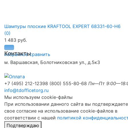
Шампуры плоские KRAFTOOL EXPERT 68331-60-Н6
(0)
1 483 руб.
Контакты
избранное
сравнить
м. Варшавская, Болотниковская ул., д.5к3
+7 (495) 212-1239
8 (800) 555-80-68
Пн—Пт 9:00—18:
info@tdofficetorg.ru
Мы используем cookie-файлы
При использовании данного сайта вы подтверждаете
свое согласие на использование cookie-файлов в
соответствии с нашей
политикой конфиденциальнос
Подтверждаю