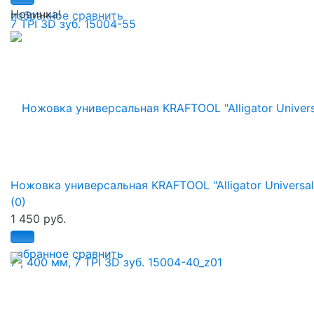
Новинка!
избранное
сравнить
Ножовка универсальная KRAFTOOL "Alligator Universal 
(0)
1 450 руб.
избранное
сравнить