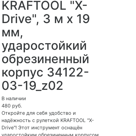
KRAFTOOL "X-
Drive", 3 м x 19
мм,
ударостойкий
обрезиненный
корпус 34122-
03-19_z02
В наличии
480 руб.
Откройте для себя удобство и
надёжность с рулеткой KRAFTOOL "X-
Drive"! Этот инструмент оснащён
ударостойким обрезиненным корпусом,