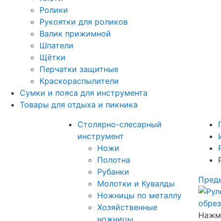
Ролики
Рукоятки для роликов
Валик прижимной
Шпатели
Щётки
Перчатки защитные
Краскораспылители
Сумки и пояса для инструмента
Товары для отдыха и пикника
Столярно-слесарный
инструмент
Ножи
Полотна
Рубанки
Пред
Молотки и Кувалды
Ножницы по металлу
Хозяйственные
Нажми
ножницы