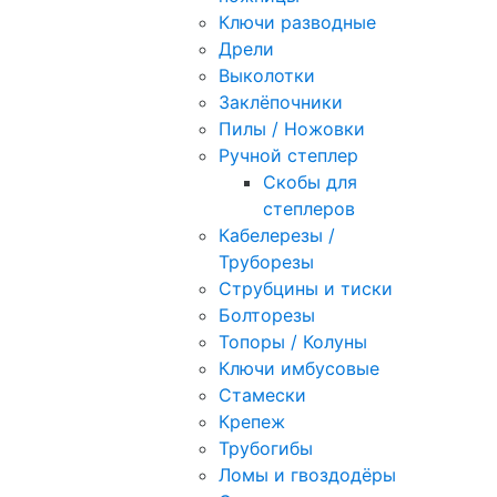
Ключи разводные
Дрели
Выколотки
Заклёпочники
Пилы / Ножовки
Ручной степлер
Скобы для
степлеров
Кабелерезы /
Труборезы
Струбцины и тиски
Болторезы
Топоры / Колуны
Ключи имбусовые
Стамески
Крепеж
Трубогибы
Ломы и гвоздодёры