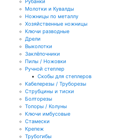
Рубанки
Молотки и Кувалды
Ножницы по металлу
Хозяйственные ножницы
Ключи разводные
Дрели
Выколотки
Заклёпочники
Пилы / Ножовки
Ручной степлер
Скобы для степлеров
Кабелерезы / Труборезы
Струбцины и тиски
Болторезы
Топоры / Колуны
Ключи имбусовые
Стамески
Крепеж
Трубогибы