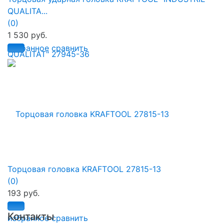
QUALITA...
(0)
1 530 руб.
избранное
сравнить
Торцовая головка KRAFTOOL 27815-13
(0)
193 руб.
Контакты
избранное
сравнить