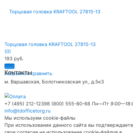
Торцовая головка KRAFTOOL 27815-13
(0)
193 руб.
Контакты
избранное
сравнить
м. Варшавская, Болотниковская ул., д.5к3
+7 (495) 212-1239
8 (800) 555-80-68
Пн—Пт 9:00—18:
info@tdofficetorg.ru
Мы используем cookie-файлы
При использовании данного сайта вы подтверждаете
свое согласие на использование cookie-файлов в