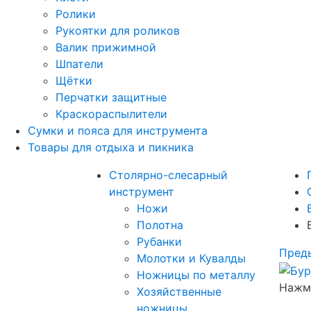
Ролики
Рукоятки для роликов
Валик прижимной
Шпатели
Щётки
Перчатки защитные
Краскораспылители
Сумки и пояса для инструмента
Товары для отдыха и пикника
Столярно-слесарный
инструмент
Ножи
Полотна
Рубанки
Пред
Молотки и Кувалды
Ножницы по металлу
Нажми
Хозяйственные
ножницы