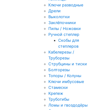
Ключи разводные
Дрели
Выколотки
Заклёпочники
Пилы / Ножовки
Ручной степлер
Скобы для
степлеров
Кабелерезы /
Труборезы
Струбцины и тиски
Болторезы
Топоры / Колуны
Ключи имбусовые
Стамески
Крепеж
Трубогибы
Ломы и гвоздодёры