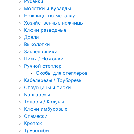
Рубанки
Молотки и Кувалды
Ножницы по металлу
Хозяйственные ножницы
Ключи разводные
Дрели
Выколотки
Заклёпочники
Пилы / Ножовки
Ручной степлер
Скобы для степлеров
Кабелерезы / Труборезы
Струбцины и тиски
Болторезы
Топоры / Колуны
Ключи имбусовые
Стамески
Крепеж
Трубогибы