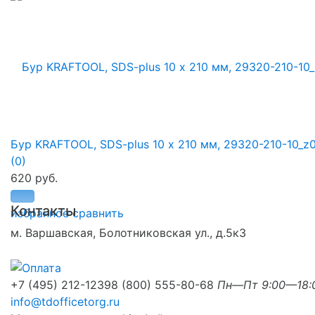
Бур KRAFTOOL, SDS-plus 10 х 210 мм, 29320-210-10_z
(0)
620 руб.
Контакты
избранное
сравнить
м. Варшавская, Болотниковская ул., д.5к3
+7 (495) 212-1239
8 (800) 555-80-68
Пн—Пт 9:00—18:
info@tdofficetorg.ru