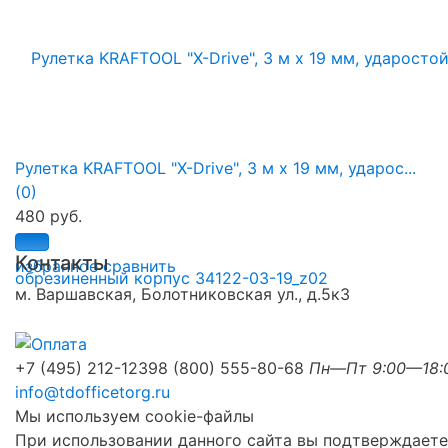
Рулетка KRAFTOOL "X-Drive", 3 м x 19 мм, ударос...
(0)
480 руб.
Контакты
избранное
сравнить
м. Варшавская, Болотниковская ул., д.5к3
+7 (495) 212-1239
8 (800) 555-80-68
Пн—Пт 9:00—18:
info@tdofficetorg.ru
Мы используем cookie-файлы
При использовании данного сайта вы подтверждаете