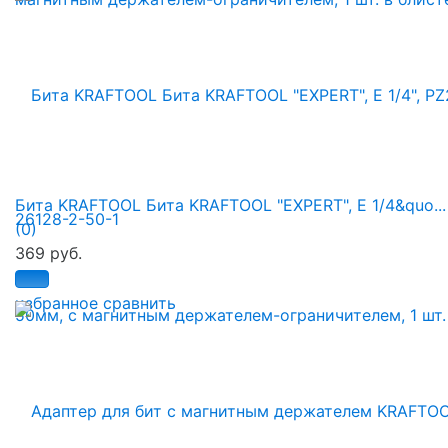
Бита KRAFTOOL Бита KRAFTOOL "ЕХPERT", E 1/4&quo...
(0)
369 руб.
избранное
сравнить