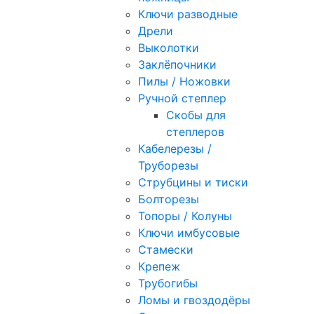
Ключи разводные
Дрели
Выколотки
Заклёпочники
Пилы / Ножовки
Ручной степлер
Скобы для
степлеров
Кабелерезы /
Труборезы
Струбцины и тиски
Болторезы
Топоры / Колуны
Ключи имбусовые
Стамески
Крепеж
Трубогибы
Ломы и гвоздодёры