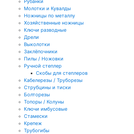
Рубанки
Молотки и Кувалды
Ножницы по металлу
Хозяйственные ножницы
Ключи разводные
Дрели
Выколотки
Заклёпочники
Пилы / Ножовки
Ручной степлер
Скобы для степлеров
Кабелерезы / Труборезы
Струбцины и тиски
Болторезы
Топоры / Колуны
Ключи имбусовые
Стамески
Крепеж
Трубогибы