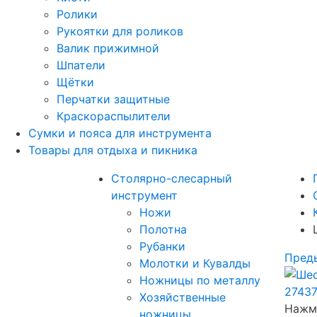
Ролики
Рукоятки для роликов
Валик прижимной
Шпатели
Щётки
Перчатки защитные
Краскораспылители
Сумки и пояса для инструмента
Товары для отдыха и пикника
Столярно-слесарный
инструмент
Ножи
Полотна
Рубанки
Пред
Молотки и Кувалды
Ножницы по металлу
Хозяйственные
Нажми
ножницы