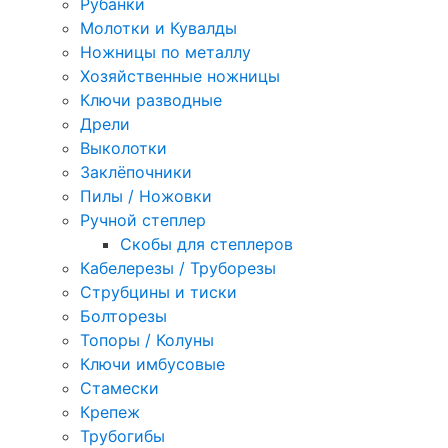
Рубанки
Молотки и Кувалды
Ножницы по металлу
Хозяйственные ножницы
Ключи разводные
Дрели
Выколотки
Заклёпочники
Пилы / Ножовки
Ручной степлер
Скобы для степлеров
Кабелерезы / Труборезы
Струбцины и тиски
Болторезы
Топоры / Колуны
Ключи имбусовые
Стамески
Крепеж
Трубогибы