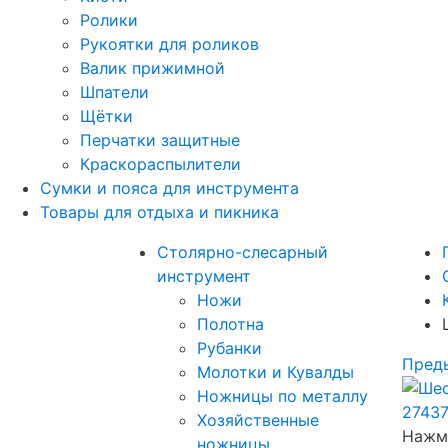
Ролики
Рукоятки для роликов
Валик прижимной
Шпатели
Щётки
Перчатки защитные
Краскораспылители
Сумки и пояса для инструмента
Товары для отдыха и пикника
Столярно-слесарный
инструмент
Ножи
Полотна
Рубанки
Пред
Молотки и Кувалды
Ножницы по металлу
Хозяйственные
Нажми
ножницы