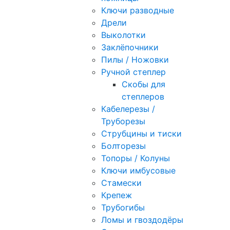
Ключи разводные
Дрели
Выколотки
Заклёпочники
Пилы / Ножовки
Ручной степлер
Скобы для
степлеров
Кабелерезы /
Труборезы
Струбцины и тиски
Болторезы
Топоры / Колуны
Ключи имбусовые
Стамески
Крепеж
Трубогибы
Ломы и гвоздодёры