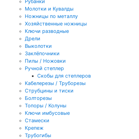
Рубанки
Молотки и Кувалды
Ножницы по металлу
Хозяйственные ножницы
Ключи разводные
Дрели
Выколотки
Заклёпочники
Пилы / Ножовки
Ручной степлер
Скобы для степлеров
Кабелерезы / Труборезы
Струбцины и тиски
Болторезы
Топоры / Колуны
Ключи имбусовые
Стамески
Крепеж
Трубогибы