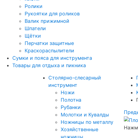
Ролики
Рукоятки для роликов
Валик прижимной
Шпатели
Щётки
Перчатки защитные
Краскораспылители
Сумки и пояса для инструмента
Товары для отдыха и пикника
Столярно-слесарный
инструмент
Ножи
Полотна
Рубанки
Пред
Молотки и Кувалды
Ножницы по металлу
Нажми
Хозяйственные
ножницы