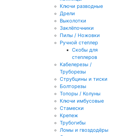
Ключи разводные
Дрели
Выколотки
Заклёпочники
Пилы / Ножовки
Ручной степлер
Скобы для
степлеров
Кабелерезы /
Труборезы
Струбцины и тиски
Болторезы
Топоры / Колуны
Ключи имбусовые
Стамески
Крепеж
Трубогибы
Ломы и гвоздодёры