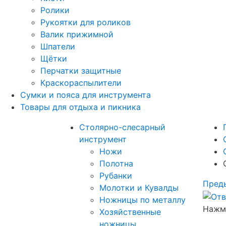
Ролики
Рукоятки для роликов
Валик прижимной
Шпатели
Щётки
Перчатки защитные
Краскораспылители
Сумки и пояса для инструмента
Товары для отдыха и пикника
Столярно-слесарный
инструмент
Ножи
Полотна
Рубанки
Пред
Молотки и Кувалды
Ножницы по металлу
Нажми
Хозяйственные
ножницы