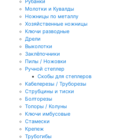
Рубанки
Молотки и Кувалды
Ножницы по металлу
Хозяйственные ножницы
Ключи разводные
Дрели
Выколотки
Заклёпочники
Пилы / Ножовки
Ручной степлер
Скобы для степлеров
Кабелерезы / Труборезы
Струбцины и тиски
Болторезы
Топоры / Колуны
Ключи имбусовые
Стамески
Крепеж
Трубогибы