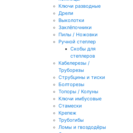
Ключи разводные
Дрели
Выколотки
Заклёпочники
Пилы / Ножовки
Ручной степлер
Скобы для
степлеров
Кабелерезы /
Труборезы
Струбцины и тиски
Болторезы
Топоры / Колуны
Ключи имбусовые
Стамески
Крепеж
Трубогибы
Ломы и гвоздодёры