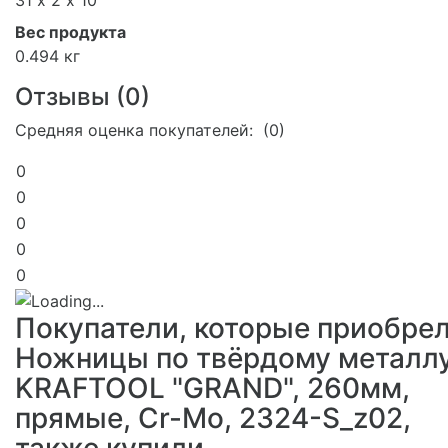
Вес продукта
0.494 кг
Отзывы (
0
)
Средняя оценка покупателей: (0)
0
0
0
0
0
Покупатели, которые приобре
Ножницы по твёрдому металл
KRAFTOOL "GRAND", 260мм,
прямые, Cr-Mo, 2324-S_z02,