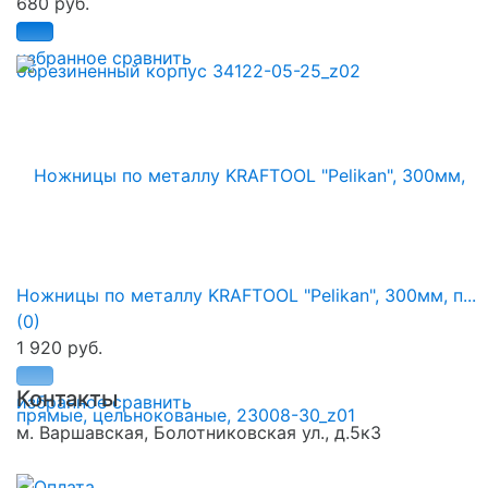
680 руб.
избранное
сравнить
Ножницы по металлу KRAFTOOL "Pelikan", 300мм, п...
(0)
1 920 руб.
Контакты
избранное
сравнить
м. Варшавская, Болотниковская ул., д.5к3