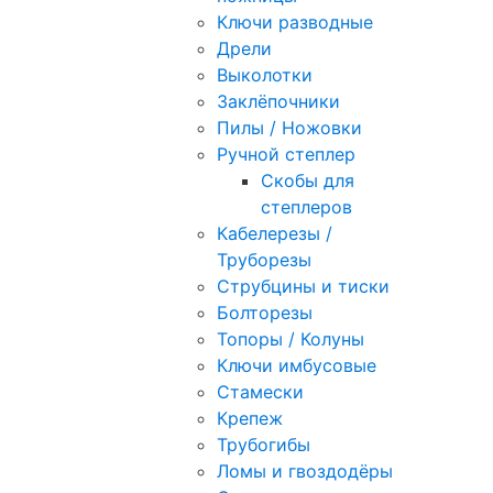
Ключи разводные
Дрели
Выколотки
Заклёпочники
Пилы / Ножовки
Ручной степлер
Скобы для
степлеров
Кабелерезы /
Труборезы
Струбцины и тиски
Болторезы
Топоры / Колуны
Ключи имбусовые
Стамески
Крепеж
Трубогибы
Ломы и гвоздодёры