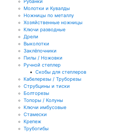
Рубанки
Молотки и Кувалды
Ножницы по металлу
Хозяйственные ножницы
Ключи разводные
Дрели
Выколотки
Заклёпочники
Пилы / Ножовки
Ручной степлер
Скобы для степлеров
Кабелерезы / Труборезы
Струбцины и тиски
Болторезы
Топоры / Колуны
Ключи имбусовые
Стамески
Крепеж
Трубогибы