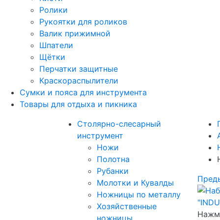
Ролики
Рукоятки для роликов
Валик прижимной
Шпатели
Щётки
Перчатки защитные
Краскораспылители
Сумки и пояса для инструмента
Товары для отдыха и пикника
Столярно-слесарный
инструмент
Ножи
Полотна
Рубанки
Пред
Молотки и Кувалды
Ножницы по металлу
Хозяйственные
Нажми
ножницы