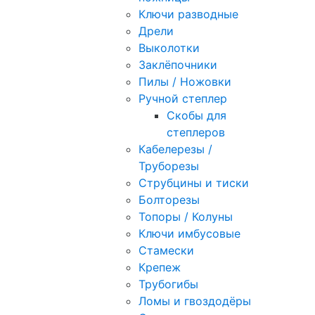
Ключи разводные
Дрели
Выколотки
Заклёпочники
Пилы / Ножовки
Ручной степлер
Скобы для
степлеров
Кабелерезы /
Труборезы
Струбцины и тиски
Болторезы
Топоры / Колуны
Ключи имбусовые
Стамески
Крепеж
Трубогибы
Ломы и гвоздодёры