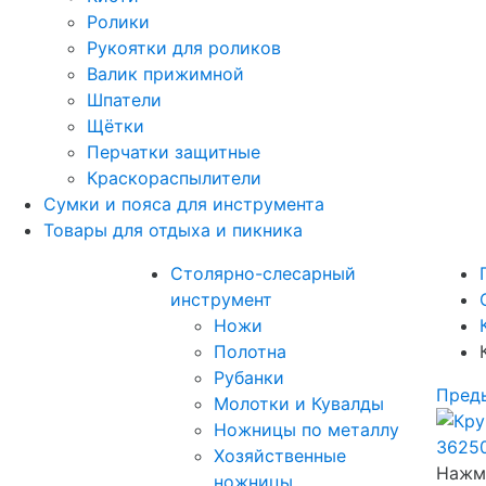
Ролики
Рукоятки для роликов
Валик прижимной
Шпатели
Щётки
Перчатки защитные
Краскораспылители
Сумки и пояса для инструмента
Товары для отдыха и пикника
Столярно-слесарный
инструмент
Ножи
Полотна
Рубанки
Пред
Молотки и Кувалды
Ножницы по металлу
Хозяйственные
Нажми
ножницы