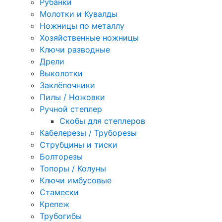
Рубанки
Молотки и Кувалды
Ножницы по металлу
Хозяйственные ножницы
Ключи разводные
Дрели
Выколотки
Заклёпочники
Пилы / Ножовки
Ручной степлер
Скобы для степлеров
Кабелерезы / Труборезы
Струбцины и тиски
Болторезы
Топоры / Колуны
Ключи имбусовые
Стамески
Крепеж
Трубогибы