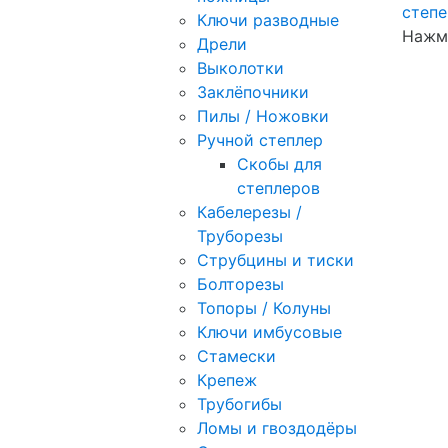
Ключи разводные
Нажми
Дрели
Выколотки
Заклёпочники
Пилы / Ножовки
Ручной степлер
Скобы для
степлеров
Кабелерезы /
Труборезы
Струбцины и тиски
Болторезы
Топоры / Колуны
Ключи имбусовые
Стамески
Крепеж
Трубогибы
Ломы и гвоздодёры