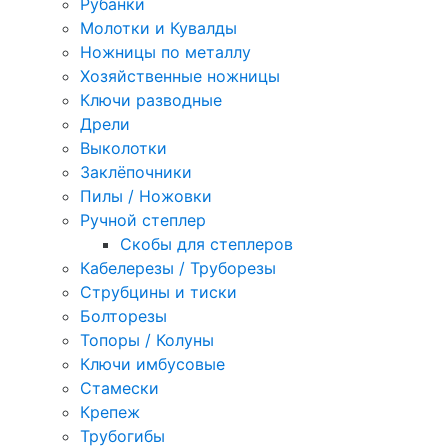
Рубанки
Молотки и Кувалды
Ножницы по металлу
Хозяйственные ножницы
Ключи разводные
Дрели
Выколотки
Заклёпочники
Пилы / Ножовки
Ручной степлер
Скобы для степлеров
Кабелерезы / Труборезы
Струбцины и тиски
Болторезы
Топоры / Колуны
Ключи имбусовые
Стамески
Крепеж
Трубогибы