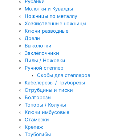
Рубанки
Молотки и Кувалды
Ножницы по металлу
Хозяйственные ножницы
Ключи разводные
Дрели
Выколотки
Заклёпочники
Пилы / Ножовки
Ручной степлер
Скобы для степлеров
Кабелерезы / Труборезы
Струбцины и тиски
Болторезы
Топоры / Колуны
Ключи имбусовые
Стамески
Крепеж
Трубогибы