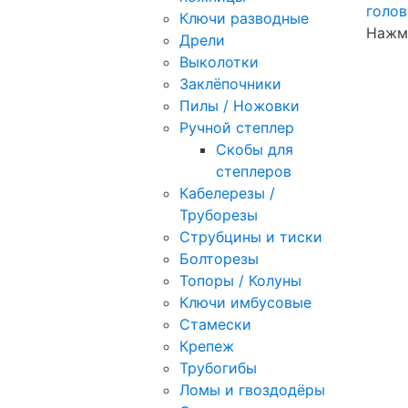
Ключи разводные
Нажми
Дрели
Выколотки
Заклёпочники
Пилы / Ножовки
Ручной степлер
Скобы для
степлеров
Кабелерезы /
Труборезы
Струбцины и тиски
Болторезы
Топоры / Колуны
Ключи имбусовые
Стамески
Крепеж
Трубогибы
Ломы и гвоздодёры