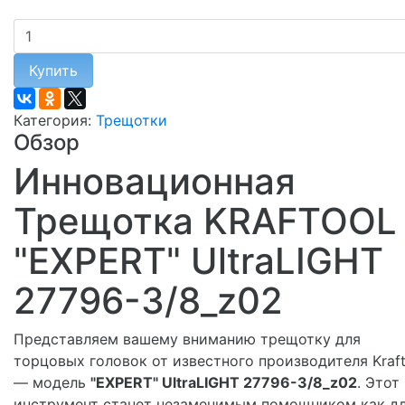
Купить
Категория:
Трещотки
Обзор
Инновационная
Трещотка KRAFTOOL
"EXPERT" UltraLIGHT
27796-3/8_z02
Представляем вашему вниманию трещотку для
торцовых головок от известного производителя Kraft
— модель
"EXPERT" UltraLIGHT 27796-3/8_z02
. Этот
инструмент станет незаменимым помощником как д