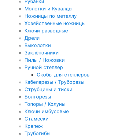
Рубанки
Молотки и Кувалды
Ножницы по металлу
Хозяйственные ножницы
Ключи разводные
Дрели
Выколотки
Заклёпочники
Пилы / Ножовки
Ручной степлер
Скобы для степлеров
Кабелерезы / Труборезы
Струбцины и тиски
Болторезы
Топоры / Колуны
Ключи имбусовые
Стамески
Крепеж
Трубогибы