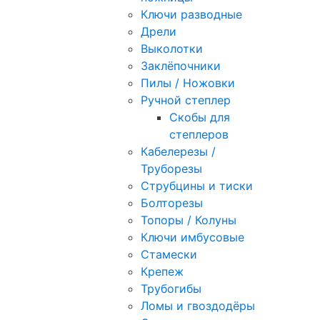
Ключи разводные
Дрели
Выколотки
Заклёпочники
Пилы / Ножовки
Ручной степлер
Скобы для
степлеров
Кабелерезы /
Труборезы
Струбцины и тиски
Болторезы
Топоры / Колуны
Ключи имбусовые
Стамески
Крепеж
Трубогибы
Ломы и гвоздодёры