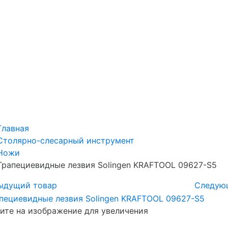
Главная
Столярно-слесарный инструмент
Ножи
Трапециевидные лезвия Solingen KRAFTOOL 09627-S5
ыдущий товар
Следую
те на изображение для увеличения