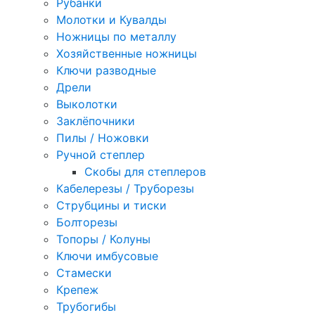
Рубанки
Молотки и Кувалды
Ножницы по металлу
Хозяйственные ножницы
Ключи разводные
Дрели
Выколотки
Заклёпочники
Пилы / Ножовки
Ручной степлер
Скобы для степлеров
Кабелерезы / Труборезы
Струбцины и тиски
Болторезы
Топоры / Колуны
Ключи имбусовые
Стамески
Крепеж
Трубогибы