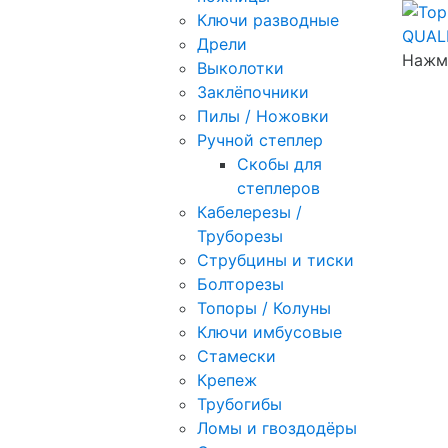
Ключи разводные
Дрели
Нажми
Выколотки
Заклёпочники
Пилы / Ножовки
Ручной степлер
Скобы для
степлеров
Кабелерезы /
Труборезы
Струбцины и тиски
Болторезы
Топоры / Колуны
Ключи имбусовые
Стамески
Крепеж
Трубогибы
Ломы и гвоздодёры