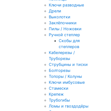
Ключи разводные
Дрели
Выколотки
Заклёпочники
Пилы / Ножовки
Ручной степлер
Скобы для
степлеров
Кабелерезы /
Труборезы
Струбцины и тиски
Болторезы
Топоры / Колуны
Ключи имбусовые
Стамески
Крепеж
Трубогибы
Ломы и гвоздодёры