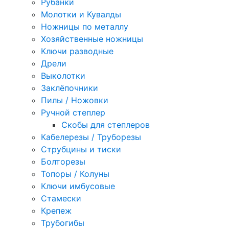
Рубанки
Молотки и Кувалды
Ножницы по металлу
Хозяйственные ножницы
Ключи разводные
Дрели
Выколотки
Заклёпочники
Пилы / Ножовки
Ручной степлер
Скобы для степлеров
Кабелерезы / Труборезы
Струбцины и тиски
Болторезы
Топоры / Колуны
Ключи имбусовые
Стамески
Крепеж
Трубогибы