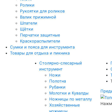
Ролики
Рукоятки для роликов
Валик прижимной
Шпатели
Щётки
Перчатки защитные
Краскораспылители
Сумки и пояса для инструмента
Товары для отдыха и пикника
Столярно-слесарный
инструмент
Ножи
Полотна
Рубанки
Пред
Молотки и Кувалды
Ножницы по металлу
Нажми
Хозяйственные
ножницы