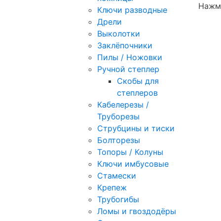
Нажми
Ключи разводные
Дрели
Выколотки
Заклёпочники
Пилы / Ножовки
Ручной степлер
Скобы для
степлеров
Кабелерезы /
Труборезы
Струбцины и тиски
Болторезы
Топоры / Колуны
Ключи имбусовые
Стамески
Крепеж
Трубогибы
Ломы и гвоздодёры