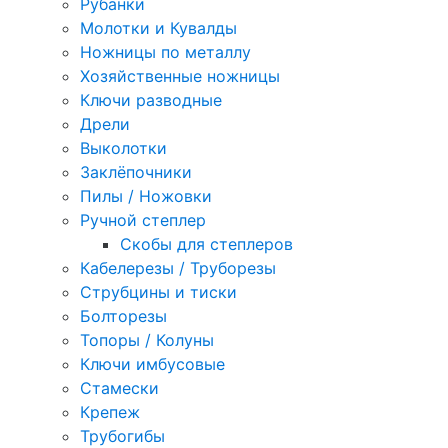
Рубанки
Молотки и Кувалды
Ножницы по металлу
Хозяйственные ножницы
Ключи разводные
Дрели
Выколотки
Заклёпочники
Пилы / Ножовки
Ручной степлер
Скобы для степлеров
Кабелерезы / Труборезы
Струбцины и тиски
Болторезы
Топоры / Колуны
Ключи имбусовые
Стамески
Крепеж
Трубогибы