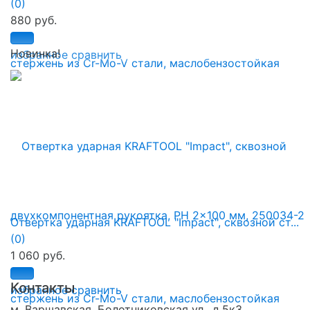
(0)
880 руб.
Новинка!
избранное
сравнить
Отвертка ударная KRAFTOOL "Impact", сквозной ст...
(0)
1 060 руб.
Контакты
избранное
сравнить
м. Варшавская, Болотниковская ул., д.5к3