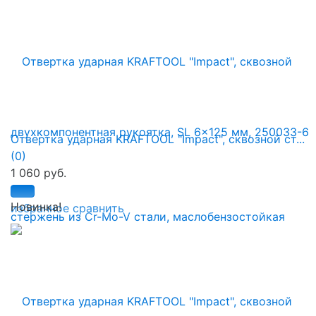
Отвертка ударная KRAFTOOL "Impact", сквозной ст...
(0)
1 060 руб.
Новинка!
избранное
сравнить