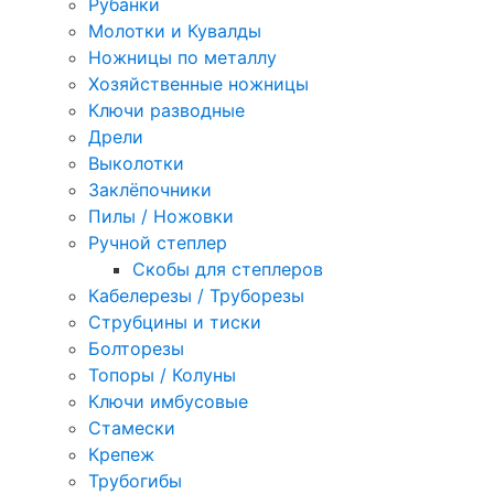
Рубанки
Молотки и Кувалды
Ножницы по металлу
Хозяйственные ножницы
Ключи разводные
Дрели
Выколотки
Заклёпочники
Пилы / Ножовки
Ручной степлер
Скобы для степлеров
Кабелерезы / Труборезы
Струбцины и тиски
Болторезы
Топоры / Колуны
Ключи имбусовые
Стамески
Крепеж
Трубогибы