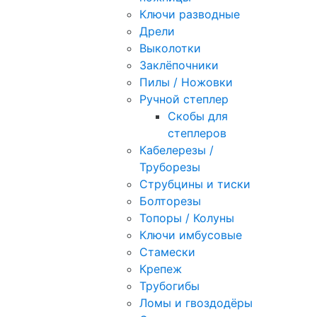
Ключи разводные
Дрели
Выколотки
Заклёпочники
Пилы / Ножовки
Ручной степлер
Скобы для
степлеров
Кабелерезы /
Труборезы
Струбцины и тиски
Болторезы
Топоры / Колуны
Ключи имбусовые
Стамески
Крепеж
Трубогибы
Ломы и гвоздодёры