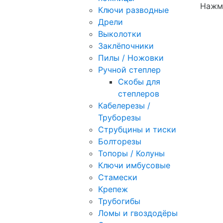
Нажми
Ключи разводные
Дрели
Выколотки
Заклёпочники
Пилы / Ножовки
Ручной степлер
Скобы для
степлеров
Кабелерезы /
Труборезы
Струбцины и тиски
Болторезы
Топоры / Колуны
Ключи имбусовые
Стамески
Крепеж
Трубогибы
Ломы и гвоздодёры