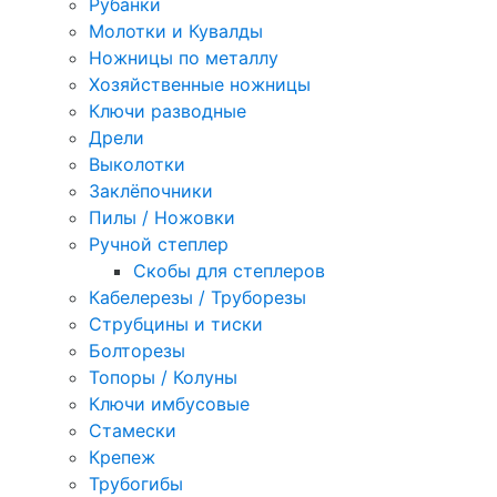
Рубанки
Молотки и Кувалды
Ножницы по металлу
Хозяйственные ножницы
Ключи разводные
Дрели
Выколотки
Заклёпочники
Пилы / Ножовки
Ручной степлер
Скобы для степлеров
Кабелерезы / Труборезы
Струбцины и тиски
Болторезы
Топоры / Колуны
Ключи имбусовые
Стамески
Крепеж
Трубогибы