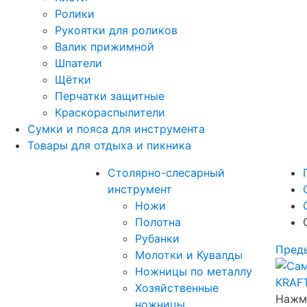
Ролики
Рукоятки для роликов
Валик прижимной
Шпатели
Щётки
Перчатки защитные
Краскораспылители
Сумки и пояса для инструмента
Товары для отдыха и пикника
Столярно-слесарный
инструмент
Ножи
Полотна
Рубанки
Пред
Молотки и Кувалды
Ножницы по металлу
Хозяйственные
Нажми
ножницы