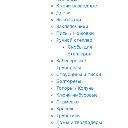
Ключи разводные
Дрели
Выколотки
Заклёпочники
Пилы / Ножовки
Ручной степлер
Скобы для
степлеров
Кабелерезы /
Труборезы
Струбцины и тиски
Болторезы
Топоры / Колуны
Ключи имбусовые
Стамески
Крепеж
Трубогибы
Ломы и гвоздодёры