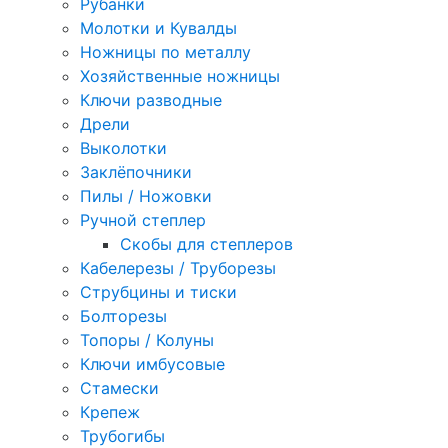
Рубанки
Молотки и Кувалды
Ножницы по металлу
Хозяйственные ножницы
Ключи разводные
Дрели
Выколотки
Заклёпочники
Пилы / Ножовки
Ручной степлер
Скобы для степлеров
Кабелерезы / Труборезы
Струбцины и тиски
Болторезы
Топоры / Колуны
Ключи имбусовые
Стамески
Крепеж
Трубогибы