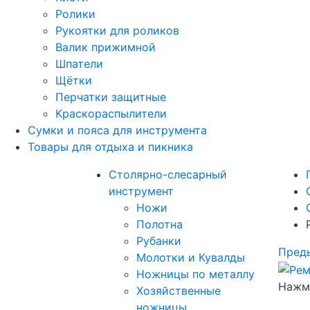
Ролики
Рукоятки для роликов
Валик прижимной
Шпатели
Щётки
Перчатки защитные
Краскораспылители
Сумки и пояса для инструмента
Товары для отдыха и пикника
Столярно-слесарный
инструмент
Ножи
Полотна
Рубанки
Пред
Молотки и Кувалды
Ножницы по металлу
Нажми
Хозяйственные
ножницы