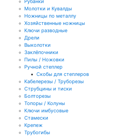
Рубанки
Молотки и Кувалды
Ножницы по металлу
Хозяйственные ножницы
Ключи разводные
Дрели
Выколотки
Заклёпочники
Пилы / Ножовки
Ручной степлер
Скобы для степлеров
Кабелерезы / Труборезы
Струбцины и тиски
Болторезы
Топоры / Колуны
Ключи имбусовые
Стамески
Крепеж
Трубогибы