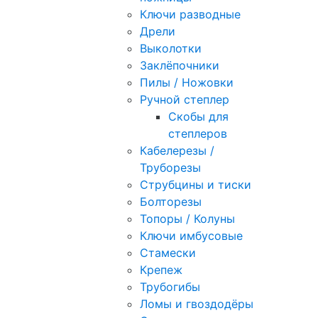
Ключи разводные
Дрели
Выколотки
Заклёпочники
Пилы / Ножовки
Ручной степлер
Скобы для
степлеров
Кабелерезы /
Труборезы
Струбцины и тиски
Болторезы
Топоры / Колуны
Ключи имбусовые
Стамески
Крепеж
Трубогибы
Ломы и гвоздодёры