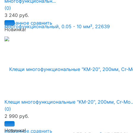
многофункциональн...
(0)
3 240 руб.
избранное
сравнить
Новинка!
Клещи многофункциональные "KM-20", 200мм, Cr-Mo..
(0)
2 990 руб.
Новинка!
избранное
сравнить