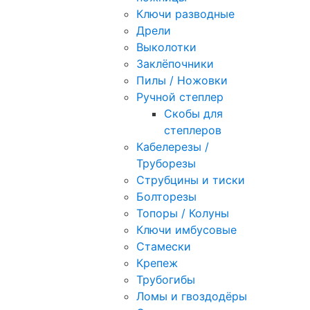
Ключи разводные
Дрели
Выколотки
Заклёпочники
Пилы / Ножовки
Ручной степлер
Скобы для
степлеров
Кабелерезы /
Труборезы
Струбцины и тиски
Болторезы
Топоры / Колуны
Ключи имбусовые
Стамески
Крепеж
Трубогибы
Ломы и гвоздодёры