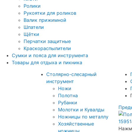
Ролики
Рукоятки для роликов
Валик прижимной
Шпатели
Щётки
Перчатки защитные
Краскораспылители
Сумки и пояса для инструмента
Товары для отдыха и пикника
Столярно-слесарный
инструмент
Ножи
Полотна
Рубанки
Пред
Молотки и Кувалды
Ножницы по металлу
Хозяйственные
Нажми
ножницы