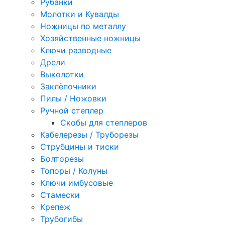
Рубанки
Молотки и Кувалды
Ножницы по металлу
Хозяйственные ножницы
Ключи разводные
Дрели
Выколотки
Заклёпочники
Пилы / Ножовки
Ручной степлер
Скобы для степлеров
Кабелерезы / Труборезы
Струбцины и тиски
Болторезы
Топоры / Колуны
Ключи имбусовые
Стамески
Крепеж
Трубогибы